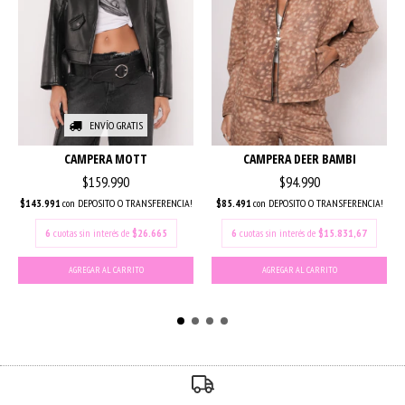
ENVÍO GRATIS
CAMPERA MOTT
CAMPERA DEER BAMBI
$159.990
$94.990
$143.991
con
DEPOSITO O TRANSFERENCIA!
$85.491
con
DEPOSITO O TRANSFERENCIA!
6
cuotas sin interés de
$26.665
6
cuotas sin interés de
$15.831,67
AGREGAR AL CARRITO
AGREGAR AL CARRITO