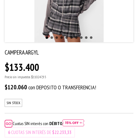
CAMPERA ARGYL
$133.400
Precio sin impuestos
$110.247,93
$120.060
con
DEPOSITO O TRANSFERENCIA!
SIN STOCK
Cuotas SIN interés con
DÉBITO
6
CUOTAS SIN INTERÉS DE
$22.233,33