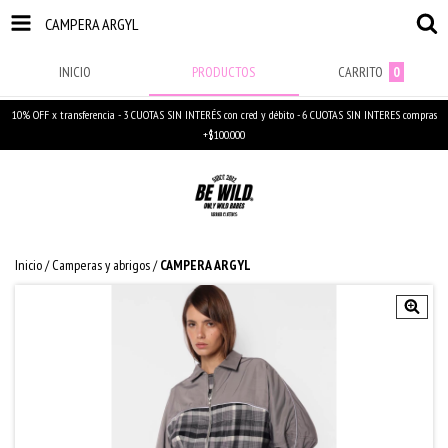
CAMPERA ARGYL
INICIO
PRODUCTOS
CARRITO
0
10% OFF x transferencia - 3 CUOTAS SIN INTERÉS con cred y débito - 6 CUOTAS SIN INTERES compras
+$100.000
Inicio
/
Camperas y abrigos
/
CAMPERA ARGYL