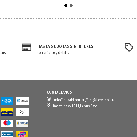
HASTA 6 CUOTAS SIN INTERES!
pais!
con crédito y débito.
CONTACTANOS
info@bewild.com.ar
// ig @bewildoficial
Basavilbaso 1944, Lanús Este