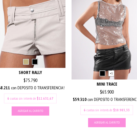
SHORT RALLY
+1
$75.790
MINI TRACE
68.211
con
DEPOSITO O TRANSFERENCIA!
$65.900
6
cuotas sin interés de
$12.631,67
$59.310
con
DEPOSITO O TRANSFERENC
6
cuotas sin interés de
$10.983,33
AGREGAR AL CARRITO
AGREGAR AL CARRITO