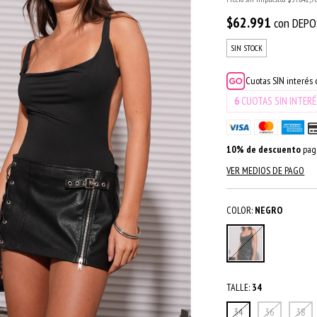
$62.991
con
DEPO
SIN STOCK
Cuotas SIN interés
6
CUOTAS SIN INTER
10% de descuento
pag
VER MEDIOS DE PAGO
COLOR:
NEGRO
TALLE:
34
34
36
38