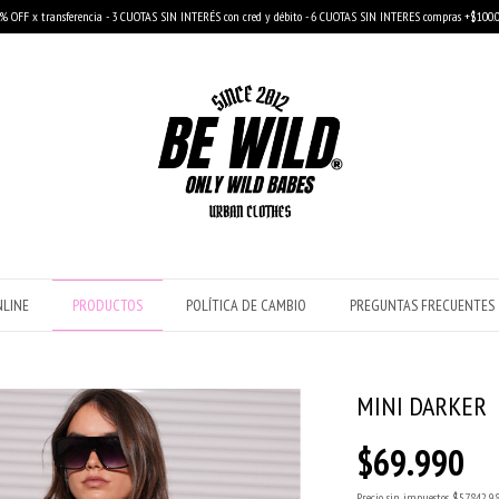
% OFF x transferencia - 3 CUOTAS SIN INTERÉS con cred y débito - 6 CUOTAS SIN INTERES compras +$100.
NLINE
PRODUCTOS
POLÍTICA DE CAMBIO
PREGUNTAS FRECUENTES
MINI DARKER
$69.990
Precio sin impuestos
$57.842,9