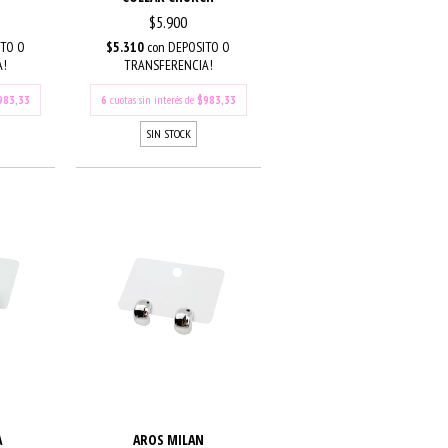
$5.900
TO O
$5.310
con
DEPOSITO O
A!
TRANSFERENCIA!
983,33
6
cuotas sin interés de
$983,33
SIN STOCK
AROS MILAN
A