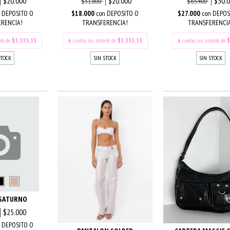
$20.000
$20.000
$30.
$31.800
$65.400
DEPOSITO O
$18.000
con
DEPOSITO O
$27.000
con
DEPOS
RENCIA!
TRANSFERENCIA!
TRANSFERENCI
rés de
$3.333,33
6
cuotas sin interés de
$3.333,33
6
cuotas sin interés de
$
STOCK
SIN STOCK
SIN STOCK
 SATURNO
$25.000
DEPOSITO O