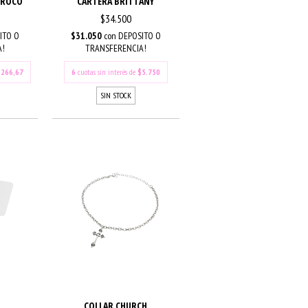
CROCO
CARTERA BRITTANY
$34.500
ITO O
$31.050
con
DEPOSITO O
A!
TRANSFERENCIA!
.266,67
6
cuotas sin interés de
$5.750
SIN STOCK
COLLAR CHURCH