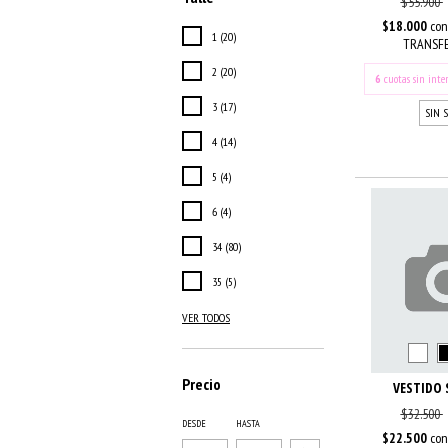
$55.900
$18.000
con
1 (20)
TRANSFE
2 (20)
6
cuotas sin inte
3 (17)
SIN 
4 (14)
5 (4)
6 (4)
34 (80)
35 (5)
VER TODOS
Precio
VESTIDO
$32.500
DESDE
HASTA
$22.500
con