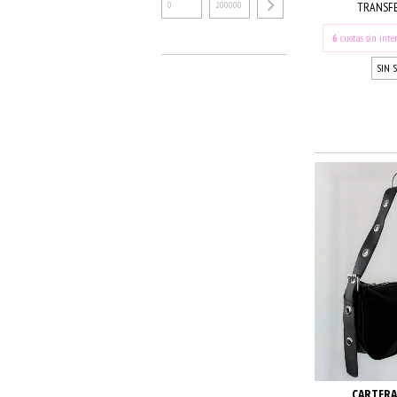
TRANSFE
6
cuotas sin inte
SIN 
CARTERA