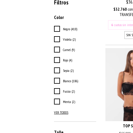
Filtros
$36
$32.760
con
TRANSFE
Color
6
cuotas sin inte
Negro (418)
SIN 
Violeta (2)
Camel (9)
Rojo (4)
Sepia (2)
Blanco (186)
Fucsia (2)
Menta (2)
VER TODOS
TOP S
Talle