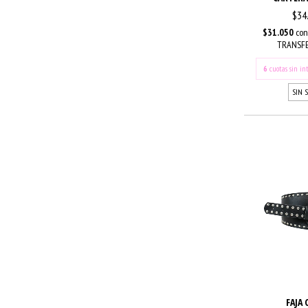
$34
$31.050
con
TRANSFE
6
cuotas sin in
SIN 
FAJA 