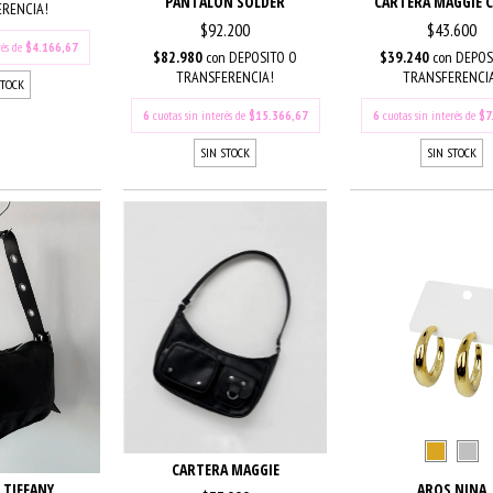
PANTALON SOLDER
CARTERA MAGGIE 
RENCIA!
$92.200
$43.600
rés de
$4.166,67
$82.980
con
DEPOSITO O
$39.240
con
DEPOS
TRANSFERENCIA!
TRANSFERENCI
STOCK
6
cuotas sin interés de
$15.366,67
6
cuotas sin interés de
$7
SIN STOCK
SIN STOCK
CARTERA MAGGIE
 TIFFANY
AROS NINA