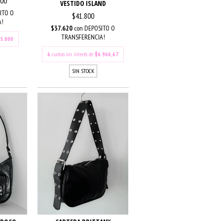
000
VESTIDO ISLAND
ITO O
$41.800
A!
$37.620
con
DEPOSITO O
TRANSFERENCIA!
5.000
6
cuotas sin interés de
$6.966,67
SIN STOCK