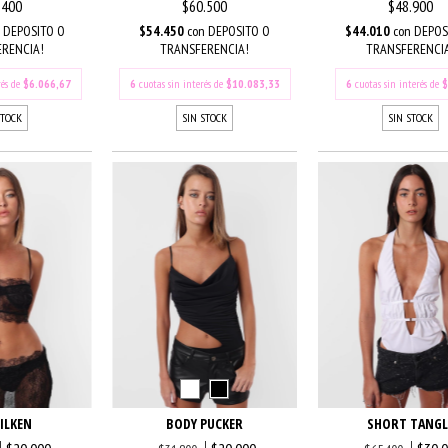
.400
$60.500
$48.900
DEPOSITO O
$54.450
con
DEPOSITO O
$44.010
con
DEPOS
RENCIA!
TRANSFERENCIA!
TRANSFERENCI
rés de
$6.066,67
6
cuotas sin interés de
$10.083,33
6
cuotas sin interés de
$
STOCK
SIN STOCK
SIN STOCK
ILKEN
BODY PUCKER
SHORT TANGL