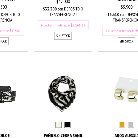
$37.000
.500
$5.900
$33.300
con
DEPOSITO O
DEPOSITO O
$5.310
con
DEPOSI
TRANSFERENCIA!
RENCIA!
TRANSFERENCI
6
cuotas sin interés de
$6.166,67
terés de
$5.750
6
cuotas sin interés de
$
SIN STOCK
STOCK
SIN STOCK
CHLOE
PAÑUELO ZEBRA SAND
AROS ALESSI