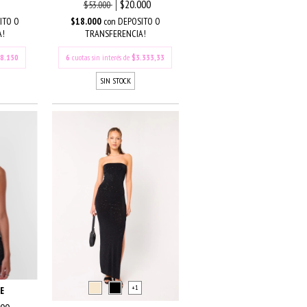
$20.000
$53.000
ITO O
$18.000
con
DEPOSITO O
A!
TRANSFERENCIA!
8.150
6
cuotas sin interés de
$3.333,33
SIN STOCK
+1
E