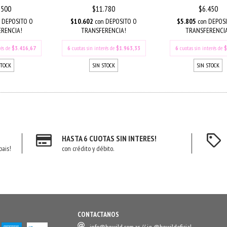
.500
$11.780
$6.450
DEPOSITO O
$10.602
con
DEPOSITO O
$5.805
con
DEPOSI
RENCIA!
TRANSFERENCIA!
TRANSFERENCI
rés de
$3.416,67
6
cuotas sin interés de
$1.963,33
6
cuotas sin interés de
$
STOCK
SIN STOCK
SIN STOCK
HASTA 6 CUOTAS SIN INTERES!
pais!
con crédito y débito.
CONTACTANOS
info@bewild.com.ar
// ig @bewildoficial